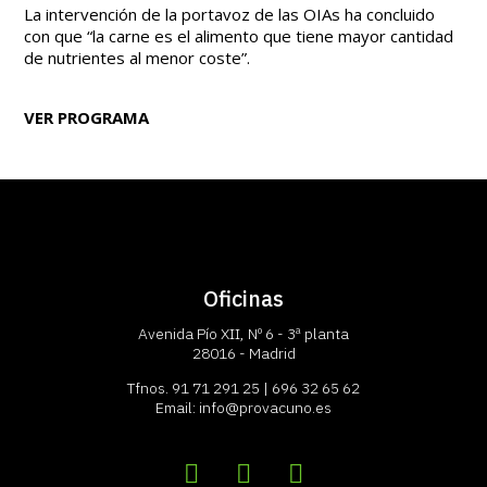
La intervención de la portavoz de las OIAs ha concluido
con que “la carne es el alimento que tiene mayor cantidad
de nutrientes al menor coste”.
VER PROGRAMA
Oficinas
Avenida Pío XII, Nº 6 - 3ª planta
28016 - Madrid
Tfnos.
91 71 291 25
|
696 32 65 62
Email:
info@provacuno.es