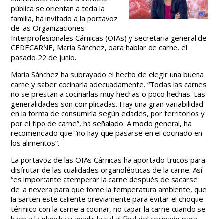
pública se orientan a toda la
familia, ha invitado a la portavoz
de las Organizaciones
Interprofesionales Cárnicas (OIAs) y secretaria general de
CEDECARNE, María Sánchez, para hablar de carne, el
pasado 22 de junio.
María Sánchez ha subrayado el hecho de elegir una buena
carne y saber cocinarla adecuadamente. “Todas las carnes
no se prestan a cocinarlas muy hechas o poco hechas. Las
generalidades son complicadas. Hay una gran variabilidad
en la forma de consumirla según edades, por territorios y
por el tipo de carne”, ha señalado. A modo general, ha
recomendado que “no hay que pasarse en el cocinado en
los alimentos”.
La portavoz de las OIAs Cárnicas ha aportado trucos para
disfrutar de las cualidades organolépticas de la carne. Así
“es importante atemperar la carne después de sacarse
de la nevera para que tome la temperatura ambiente, que
la sartén esté caliente previamente para evitar el choque
térmico con la carne a cocinar, no tapar la carne cuando se
hace a la plancha y añadir la sal al final del cocinado para