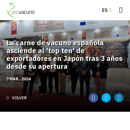
ES
La carne de vacuno española
asciende al 'top ten' de
exportadores en Japón tras 3 años
desde su apertura
7 MAR.. 2024
VOLVER