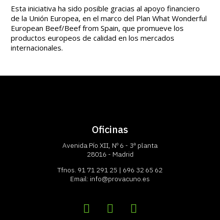
Esta iniciativa ha sido posible gracias al apoyo financiero
de la Unión Europea, en el marco del Plan What Wonderful
European Beef/Beef from Spain, que promueve los
productos europeos de calidad en los mercados
internacionales.
Oficinas
Avenida Pío XII, Nº 6 - 3ª planta
28016 - Madrid
Tfnos.
91 71 291 25
|
696 32 65 62
Email:
info@provacuno.es