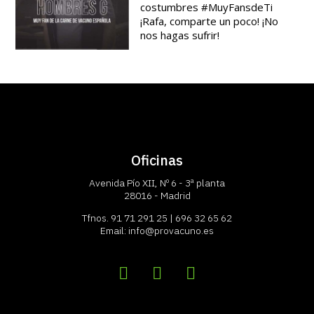
costumbres #MuyFansdeTi
¡Rafa, comparte un poco! ¡No
nos hagas sufrir!
Oficinas
Avenida Pío XII, Nº 6 - 3ª planta
28016 - Madrid
Tfnos.
91 71 291 25
|
696 32 65 62
Email:
info@provacuno.es