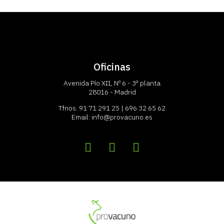
Oficinas
Avenida Pío XII, Nº 6 - 3ª planta
28016 - Madrid
Tfnos.
91 71 291 25
|
696 32 65 62
Email:
info@provacuno.es