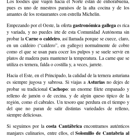
Los foodies que viajen hacia el Norte están de enhorabuena,
pues es uno de nuestros paraísos de la alta cocina y de los
amantes de los restaurantes con estrella Michelin.
gastronómica gallega
Empezando por el Oeste, la oferta
es rica
y variada, y no puedes irte de esta Comunidad Autónoma sin
Carne o caldeiro
probar la
, así llamada porque se cuece, claro,
en un caldeiro (“caldero”, en gallego) normalmente de cobre
como el que se usan para cocer los pulpos y se suele servir en
platos de madera para mantener la temperatura. La carne que se
utiliza es ternera, falda o costilla y, a veces, jarrete.
Hacia el Este, en el Principado, la calidad de la ternera asturiana
Asturias
es siempre jugosa y sabrosa. Si viajas a
no dejes de
Cachopo
probar su tradicional
: un enorme filete empanado y
relleno de jamón o de cecina, y de algún queso típico de la
región, como el cabrales. Un tesoro que perdura en el tiempo y
del que no paran de salir distintas variedades de relleno,
siempre deliciosas.
costa Cantábrica
Si seguimos por la
encontramos auténticos
Solomillo de Cantabria al
manjares culinarios, entre ellos, el